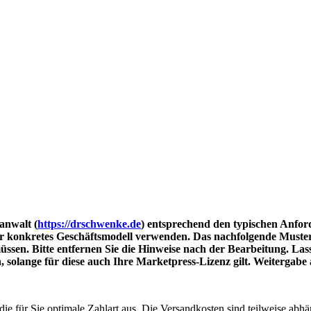
anwalt (
https://drschwenke.de
) entsprechend den typischen Anford
r konkretes Geschäftsmodell verwenden. Das nachfolgende Muster e
ssen. Bitte entfernen Sie die Hinweise nach der Bearbeitung. Lass
olange für diese auch Ihre Marketpress-Lizenz gilt. Weitergabe an
die für Sie optimale Zahlart aus. Die Versandkosten sind teilweise abh