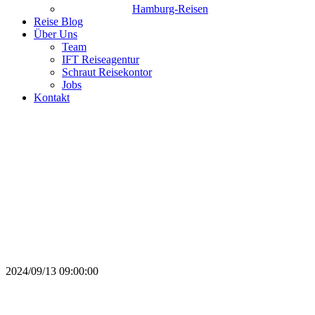
Hamburg-Reisen
Reise Blog
Über Uns
Team
IFT Reiseagentur
Schraut Reisekontor
Jobs
Kontakt
Kreuzfahrten mit HURTIGRUTEN
Spannende Expeditions-Seereisen auf den Spuren der
großen Entdecker
2024/09/13 09:00:00