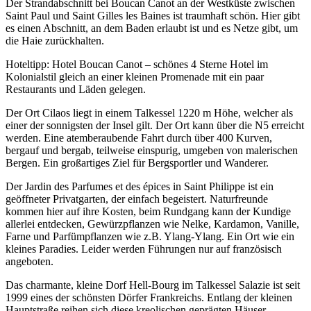
Der Strandabschnitt bei Boucan Canot an der Westküste zwischen
Saint Paul und Saint Gilles les Baines ist traumhaft schön. Hier gibt
es einen Abschnitt, an dem Baden erlaubt ist und es Netze gibt, um
die Haie zurückhalten.
Hoteltipp: Hotel Boucan Canot – schönes 4 Sterne Hotel im
Kolonialstil gleich an einer kleinen Promenade mit ein paar
Restaurants und Läden gelegen.
Der Ort Cilaos liegt in einem Talkessel 1220 m Höhe, welcher als
einer der sonnigsten der Insel gilt. Der Ort kann über die N5 erreicht
werden. Eine atemberaubende Fahrt durch über 400 Kurven,
bergauf und bergab, teilweise einspurig, umgeben von malerischen
Bergen. Ein großartiges Ziel für Bergsportler und Wanderer.
Der Jardin des Parfumes et des épices in Saint Philippe ist ein
geöffneter Privatgarten, der einfach begeistert. Naturfreunde
kommen hier auf ihre Kosten, beim Rundgang kann der Kundige
allerlei entdecken, Gewürzpflanzen wie Nelke, Kardamon, Vanille,
Farne und Parfümpflanzen wie z.B. Ylang-Ylang. Ein Ort wie ein
kleines Paradies. Leider werden Führungen nur auf französisch
angeboten.
Das charmante, kleine Dorf Hell-Bourg im Talkessel Salazie ist seit
1999 eines der schönsten Dörfer Frankreichs. Entlang der kleinen
Hauptstraße reihen sich diese kreolischen geprägten Häuser.