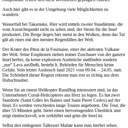
Auch hier gibt es in der Umgebung viele Möglichkeiten zu
wandern.
Wasserfall bei Takamaka. Hier wird mittels zweier Staudämme, die
vom Aussichtspunkt nicht zu sehen sind, der Strom für die Insel
produziert. Die Berge liegen hier meist in den Wolken, denn das Tal
gilt als eines mit den meisten Regenfällen der Welt.
Der Krater des Piton de la Fournaise, einer der aktivsten Vulkane
der Welt. Seine Eruptionen ziehen immer Zuschauer von der ganzen
Insel herbei, da keine explosiven Ausbrüche stattfinden sondern
„nur“ Lava ausfließt, besteht lt. Behörden für Menschen keine
Gefahr. Sein letzter Ausbruch fand 2021 vom 09.04. – 24.05. statt.
Die Schönheit dieser Region erkennt man erst so richtig aus dem
Hubschrauber.
Wenn Sie an einem Helikopter Rundflug interessiert sind, ist das
Unternehmen Corail-Helicopteres ans Herz zu legen. Es hat zwei
Standorte (Saint Gilles les Baines und Saint Pierre Cedex) auf der
Insel. Es werden verschieden lange Touren angeboten. Die Tour, die
über 55 Minuten geht, bietet einen hervorragenden Überblick und
zeigt eindrucksvoll, wie zerklüftet und grün die Insel ist.
Selbst den entlegenen Talkessel Mafate kann man hierbei sehen.